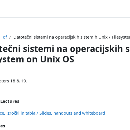
df
Datotečni sistemi na operacijskih sistemih Unix / Filesys
ečni sistemi na operacijskih s
system on Unix OS
개요
pters 18 & 19.
 Lectures
폴더
ce, izročki in tabla / Slides, handouts and whiteboard
ses