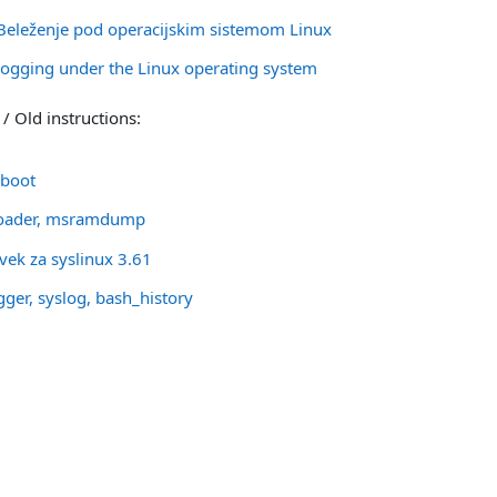
URL
 Beleženje pod operacijskim sistemom Linux
URL
Logging under the Linux operating system
 / Old instructions:
웹페이지
 boot
웹페이지
oader, msramdump
파일
vek za syslinux 3.61
웹페이지
gger, syslog, bash_history