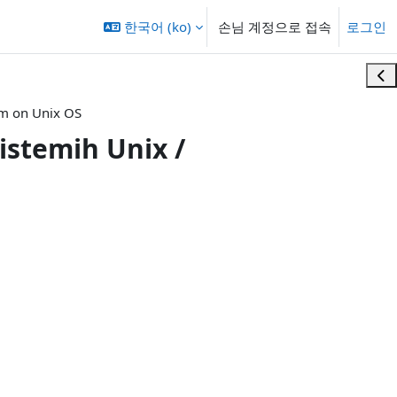
한국어 ‎(ko)‎
손님 계정으로 접속
로그인
블록
tem on Unix OS
istemih Unix /