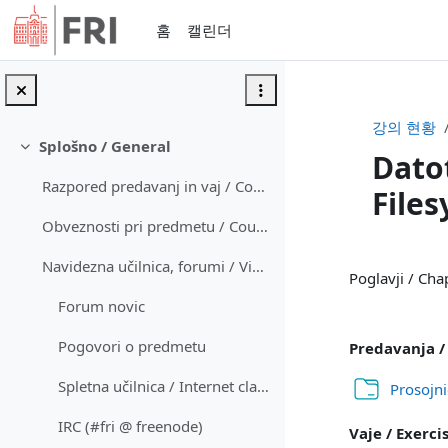
메인 콘텐츠로 건너뛰기
홈
캘린더
강의 현황
Splošno / General
축소
Datot
Razpored predavanj in vaj / Course schedule
File
Obveznosti pri predmetu / Course Requirements
섹션 
Navidezna učilnica, forumi / Virtual lecture-rooms...
Poglavji / Cha
Forum novic
Pogovori o predmetu
Predavanja /
Spletna učilnica / Internet classroom - BBB
Prosojni
IRC (#fri @ freenode)
Vaje / Exerci