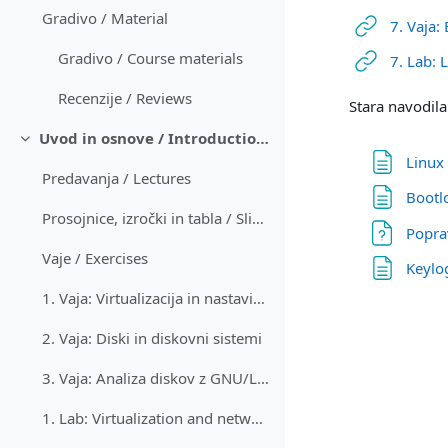
Gradivo / Material
7. Vaja:
Gradivo / Course materials
7. Lab: 
Recenzije / Reviews
Stara navodila
Uvod in osnove / Introduction and basics
축소
Linux
Predavanja / Lectures
Bootl
Prosojnice, izročki in tabla / Slides, handouts and whiteboard
Popra
Vaje / Exercises
Keylo
1. Vaja: Virtualizacija in nastavitev omrežja
2. Vaja: Diski in diskovni sistemi
3. Vaja: Analiza diskov z GNU/Linux
1. Lab: Virtualization and network setup