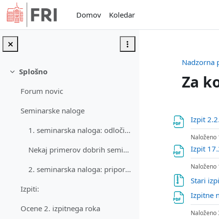
Preskoči na glavno vsebino
Domov
Koledar
Nadzorna 
Splošno
Skrči
Za ko
Forum novic
Osnute
Seminarske naloge
Izpit 2.
1. seminarska naloga: odločitveni model
Naloženo 
Izpit 1
Nekaj primerov dobrih seminarjev (pazite: navodila za seminarsko so se malo spremenila)
Naloženo 
2. seminarska naloga: priporočilni sistem
Stari izp
Izpiti:
Izpitne 
Ocene 2. izpitnega roka
Naloženo 