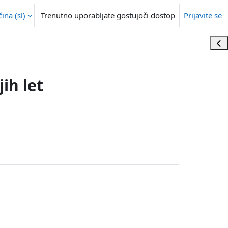
na ‎(sl)‎
Trenutno uporabljate gostujoči dostop
Prijavite se
Odp
jih let