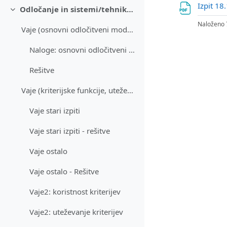
Izpit 1
Odločanje in sistemi/tehnike za podporo odločanju
Skrči
Naloženo 
Vaje (osnovni odločitveni modeli)
Naloge: osnovni odločitveni modeli
Rešitve
Vaje (kriterijske funkcije, uteževanje kriterijev,...
Vaje stari izpiti
Vaje stari izpiti - rešitve
Vaje ostalo
Vaje ostalo - Rešitve
Vaje2: koristnost kriterijev
Vaje2: uteževanje kriterijev