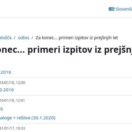
Slovenšči
plošča
odlos
Za konec... primeri izpitov iz prejšnjih let
nec... primeri izpitov iz prejšn
k odseka
Datoteka
2.2016
16/01/18, 12:00
Datoteka
7.2.2016
16/01/18, 12:01
Datoteka
iti
Datoteka
naloge + rešitve (30.1.2020)
31/01/17, 10:33