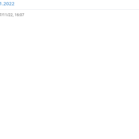
Datoteka
8.1.2022
7/11/22, 16:07