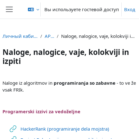
Перейти к основному содержанию
Вы используете гостевой доступ
Вход
Боковая панель
Личный кабинет
APS1
Naloge, nalogice, vaje, kolokviji in izpiti
Naloge, nalogice, vaje, kolokviji in
izpiti
Section outline
Naloge iz algoritmov in
programiranja so zabavne
- to ve že
vsak FRIk.
Programerski izzivi za vedoželjne
Гиперссылка
HackerRank (programiranje dela mojstra)