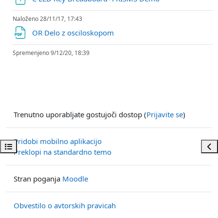
Naloženo 28/11/17, 17:43
Datoteka
OR Delo z osciloskopom
Spremenjeno 9/12/20, 18:39
Trenutno uporabljate gostujoči dostop (
Prijavite se
)
Pridobi mobilno aplikacijo
Odpri kazalo predmeta
Odp
Preklopi na standardno temo
Stran poganja
Moodle
Obvestilo o avtorskih pravicah