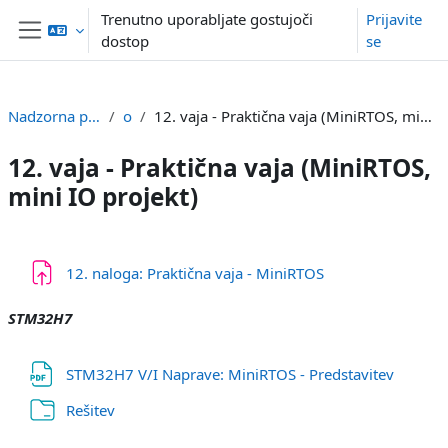
Preskoči na glavno vsebino
Trenutno uporabljate gostujoči
Prijavite
dostop
se
Stransko polje
Nadzorna plošča
or
12. vaja - Praktična vaja (MiniRTOS, mini IO projekt)
12. vaja - Praktična vaja (MiniRTOS,
mini IO projekt)
Osnutek odseka
12. naloga: Praktična vaja - MiniRTOS
STM32H7
Datote
STM32H7 V/I Naprave: MiniRTOS - Predstavitev
Mapa
Rešitev