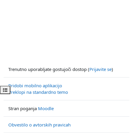
Trenutno uporabljate gostujoči dostop (
Prijavite se
)
Pridobi mobilno aplikacijo
Odpri kazalo predmeta
Preklopi na standardno temo
Stran poganja
Moodle
Obvestilo o avtorskih pravicah