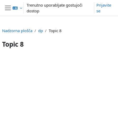
Preskoči na glavno vsebino
Trenutno uporabljate gostujoči
Prijavite
dostop
se
Stransko polje
Nadzorna plošča
dp
Topic 8
Topic 8
Osnutek odseka