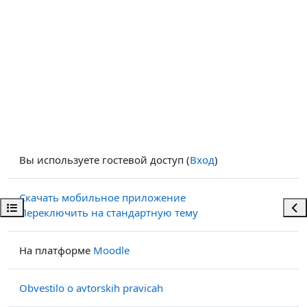
Вы используете гостевой доступ (
Вход
)
Скачать мобильное приложение
Открыть оглавление курса
Отк
Переключить на стандартную тему
На платформе
Moodle
Obvestilo o avtorskih pravicah