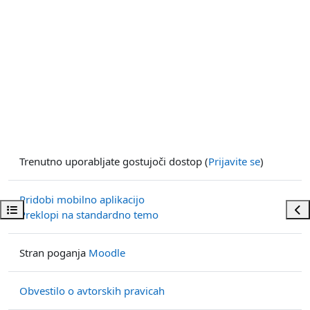
Trenutno uporabljate gostujoči dostop (
Prijavite se
)
Pridobi mobilno aplikacijo
Odpri kazalo predmeta
Odp
Preklopi na standardno temo
Stran poganja
Moodle
Obvestilo o avtorskih pravicah