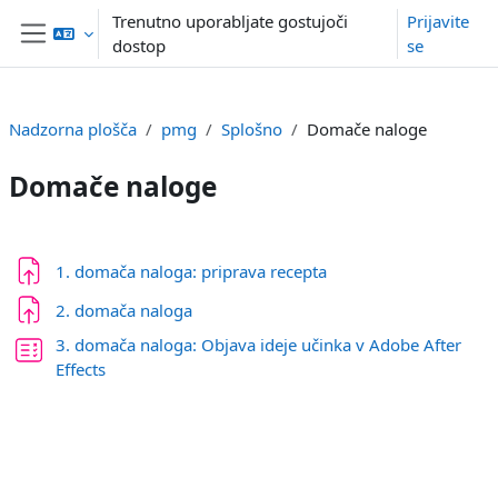
Preskoči na glavno vsebino
Trenutno uporabljate gostujoči
Prijavite
dostop
se
Stransko polje
Nadzorna plošča
pmg
Splošno
Domače naloge
Domače naloge
Osnutek odseka
1. domača naloga: priprava recepta
2. domača naloga
3. domača naloga: Objava ideje učinka v Adobe After
Kviz
Effects