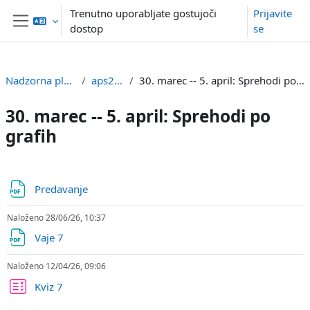
Preskoči na glavno vsebino
Trenutno uporabljate gostujoči
Prijavite
dostop
se
Stransko polje
Nadzorna plošča
aps2uni
30. marec -- 5. april: Sprehodi po grafih
30. marec -- 5. april: Sprehodi po
grafih
Osnutek odseka
Datoteka
Predavanje
Naloženo 28/06/26, 10:37
Datoteka
Vaje 7
Naloženo 12/04/26, 09:06
Kviz 7