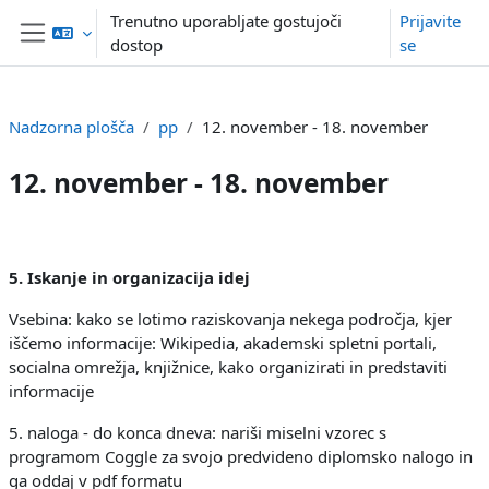
Preskoči na glavno vsebino
Trenutno uporabljate gostujoči
Prijavite
dostop
se
Stransko polje
Nadzorna plošča
pp
12. november - 18. november
12. november - 18. november
Osnutek odseka
5. Iskanje in organizacija idej
Vsebina: kako se lotimo raziskovanja nekega področja, kjer
iščemo informacije: Wikipedia, akademski spletni portali,
socialna omrežja, knjižnice, k
ako organizirati in predstaviti
informacije
5. naloga - do konca dneva: nariši miselni vzorec s
programom Coggle za svojo predvideno diplomsko nalogo in
ga oddaj v pdf formatu