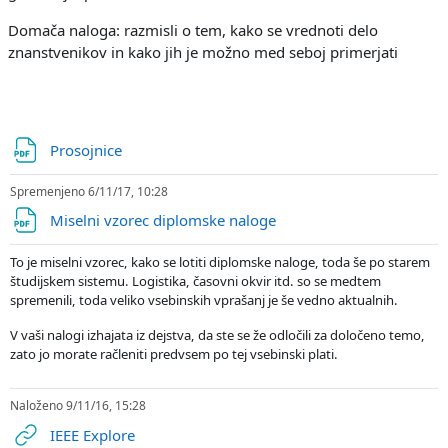
Domača naloga: razmisli o tem, kako se vrednoti delo
znanstvenikov in kako jih je možno med seboj primerjati
Datoteka
Prosojnice
Spremenjeno 6/11/17, 10:28
Datoteka
Miselni vzorec diplomske naloge
To je miselni vzorec, kako se lotiti diplomske naloge, toda še po starem
študijskem sistemu. Logistika, časovni okvir itd. so se medtem
spremenili, toda veliko vsebinskih vprašanj je še vedno aktualnih.
V vaši nalogi izhajata iz dejstva, da ste se že odločili za določeno temo,
zato jo morate račleniti predvsem po tej vsebinski plati.
Naloženo 9/11/16, 15:28
URL
IEEE Explore