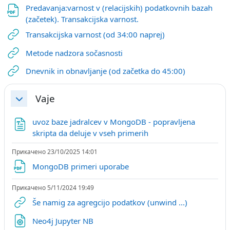
Predavanja:varnost v (relacijskih) podatkovnih bazah
Датотека
(začetek). Transakcijska varnost.
URL
Transakcijska varnost (od 34:00 naprej)
URL
Metode nadzora sočasnosti
URL
Dnevnik in obnavljanje (od začetka do 45:00)
Vaje
Затвори
uvoz baze jadralcev v MongoDB - popravljena
Датотека
skripta da deluje v vseh primerih
Прикачено 23/10/2025 14:01
Датотека
MongoDB primeri uporabe
Прикачено 5/11/2024 19:49
URL
Še namig za agregcijo podatkov (unwind ...)
Датотека
Neo4j Jupyter NB