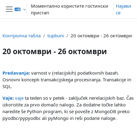
Оди до главна содржина
Моментално користите гостински
Најави
пристап
се
Страничен панел
Контролна табла
tupbuni
20 октомври - 26 октомври
20 октомври - 26 октомври
Section outline
Predavanja
:
varnost v (relacijskih) podatkovnih bazah.
Osnovni koncepti transakcijskega procesiranja. Transakcije in
SQL.
Vaje
:
vaje
ta teden so v petek - zaključek nerelacijskih baz. Čas
izkoristite za prvo domačo nalogo. Za dodatne točke lahko
naredite še Python program, ki se poveže z MongoDB preko
pyodbc/pypyodbc ali pyMongo in reši podane naloge.