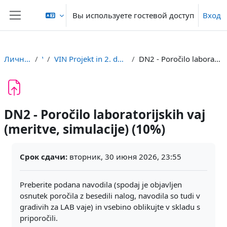
Перейти к основному содержанию
Вы используете гостевой доступ
Вход
Боковая панель
Личный кабинет
VIN
VIN Projekt in 2. domača naloga (DN2 - LAB poročila)
DN2 - Poročilo laboratorijskih vaj (meritve, simulacije) (10%)
DN2 - Poročilo laboratorijskih vaj
(meritve, simulacije) (10%)
Требуемые условия завершения
Срок сдачи:
вторник, 30 июня 2026, 23:55
Preberite podana navodila (spodaj je objavljen
osnutek poročila z besedili nalog, navodila so tudi v
gradivih za LAB vaje) in vsebino oblikujte v skladu s
priporočili.