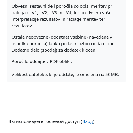
Obvezni sestavni deli poročila so opisi meritev pri
nalogah LV1, LV2, LV3 in LV4, ter predvsem vaše
interpretacije rezultatov in razlage meritev ter
rezultatov.
Ostale neobvezne (dodatne) vsebine (navedene v
osnutku poročila) lahko po lastni izbiri oddate pod
Dodatno delo (spodaj) za dodatek k oceni.
Poročilo oddajte v PDF obliki.
Velikost datoteke, ki jo oddate, je omejena na 50MB.
Вы используете гостевой доступ (
Вход
)