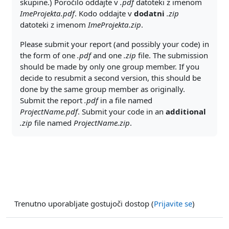
skupine.) Poročilo oddajte v
.pdf
datoteki z imenom
ImeProjekta.pdf
. Kodo oddajte v
dodatni
.zip
datoteki z imenom
ImeProjekta.zip
.
Please submit your report (and possibly your code) in
the form of one
.pdf
and one
.zip
file. The submission
should be made by only one group member. If you
decide to resubmit a second version, this should be
done by the same group member as originally.
Submit the report
.pdf
in a file named
ProjectName.pdf
. Submit your code in an
additional
.zip
file named
ProjectName.zip
.
Trenutno uporabljate gostujoči dostop (
Prijavite se
)