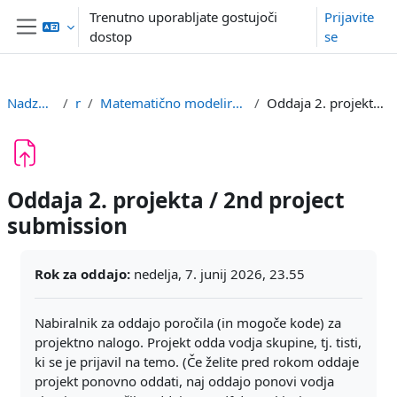
Preskoči na glavno vsebino
Trenutno uporabljate gostujoči
Prijavite
dostop
se
Stransko polje
Nadzorna plošča
mm
Matematično modeliranje / Mathematical modelling
Oddaja 2. projekta / 2nd project submission
Oddaja 2. projekta / 2nd project
submission
Zahteve zaključka
Rok za oddajo:
nedelja, 7. junij 2026, 23.55
Nabiralnik za oddajo poročila (in mogoče kode) za
projektno nalogo. Projekt odda vodja skupine, tj. tisti,
ki se je prijavil na temo. (Če želite pred rokom oddaje
projekt ponovno oddati, naj oddajo ponovi vodja