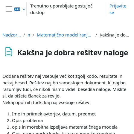
Preskoči na glavno vsebino
Trenutno uporabljate gostujoči
Prijavite
dostop
se
Stransko polje
Nadzorna plošča
mm
Matematično modeliranje / Mathematical modelling
Kakšna je dobra rešitev naloge
Kakšna je dobra rešitev naloge
Zahteve zaključka
Oddana rešitev naj vsebuje več kot zgolj kodo, rezultate in
nekaj besed. Rešitev naj bo samostojen dokument, ki naj bo
razumljiv tudi, če nikoli nismo videli besedila naloge. Mislite
si, da pišete članek za revijo.
Nekaj opornih točk, kaj naj vsebuje rešitev:
Ime in priimek avtorjev, datum, predmet
Opis problema
opis in morebitna izpeljava matematičnega modela
Opis programske kode, katere numerične metode