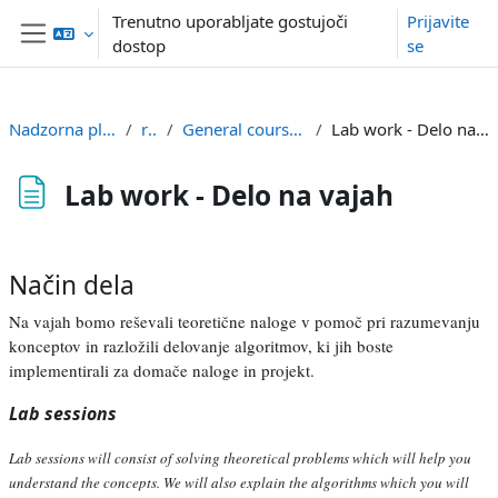
Preskoči na glavno vsebino
Trenutno uporabljate gostujoči
Prijavite
dostop
se
Stransko polje
Nadzorna plošča
rt2
General course info
Lab work - Delo na vajah
Lab work - Delo na vajah
Zahteve zaključka
Način dela
Na vajah bomo reševali teoretične naloge v pomoč pri razumevanju
konceptov in razložili delovanje algoritmov, ki jih boste
implementirali za domače naloge in projekt.
Lab sessions
Lab sessions will consist of solving theoretical problems which will help you
understand the concepts. We will also explain the algorithms which you will