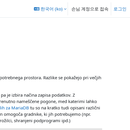
한국어 ‎(ko)‎
손님 계정으로 접속
로그인
otrebnega prostora. Razlike se pokažejo pri večjih
pa je izbira načina zapisa podatkov. Z
trenutno nameščene pogone, med katerimi lahko
lih za MariaDB
tu so na kratko tudi opisani različni
n omogoča gradnike, ki jih potrebujemo (npr.
prožilci, shranjeni podprogrami ipd.)