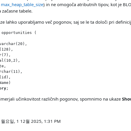
o
max_heap_table_size
) in ne omogoča atributnih tipov, kot je BL
 začasne tabele.
ze lahko uporabljamo več pogonov, saj se le ta določi pri definicij
 opportunities (
varchar(20),
(128),
r(7),
al(10,2),
te,
rchar(11),
(id),
Name)
ory
;
rimerjali učinkovitost različnih pogonov, spomnimo na ukaze
Sho
요일, 1 12월 2025, 1:31 PM