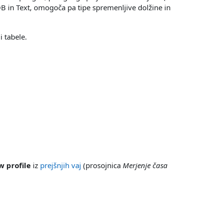
OB in Text, omogoča pa tipe spremenljive dolžine in
i tabele.
w profile
iz
prejšnjih vaj
(prosojnica
Merjenje časa