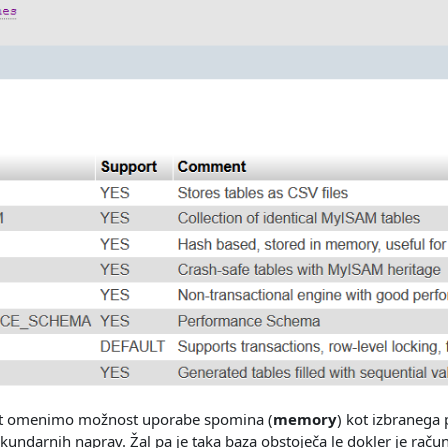
st omenimo možnost uporabe spomina (
memory
) kot izbranega
kundarnih naprav. Žal pa je taka baza obstoječa le dokler je račun