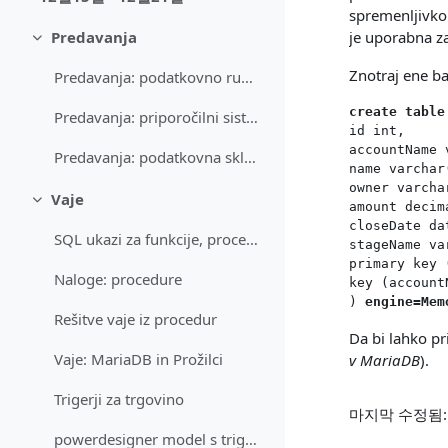
축소
spremenljivk
je uporabna za
Predavanja
축소
Znotraj ene ba
Predavanja: podatkovno rudarjenje
create table
Predavanja: priporočilni sistemi
id int,
accountName 
Predavanja: podatkovna skladišča
name varchar
owner varcha
Vaje
축소
amount decim
closeDate da
SQL ukazi za funkcije, procedure in triggerje
stageName va
primary key 
Naloge: procedure
key (account
) 
engine=Mem
Rešitve vaje iz procedur
Da bi lahko p
Vaje: MariaDB in Prožilci
v MariaDB
).
Trigerji za trgovino
마지막 수정됨: 월
powerdesigner model s triggerjem