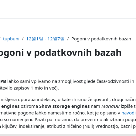
tupbuni
12월1일 - 12월7일
Pogoni v podatkovnih bazah
ogoni v podatkovnih bazah
UPB
lahko sami vplivamo na zmogljivost glede časa/odzivnosti in p
število zapisov 1.mio in več).
mišljena uporaba indeksov, o katerih smo že govorili, drugi način 
 engines
oziroma
Show storage engines
nam
MariaDB
izpiše 
ernativne pogone lahko namestimo ročno, kot je opisano v
navodi
u so namenjeni. Paziti pa moramo, da preverimo ali izbrani pogo
 ključev, indeksiranje, atributi z ničelno (Null) vrednostjo, bazni 