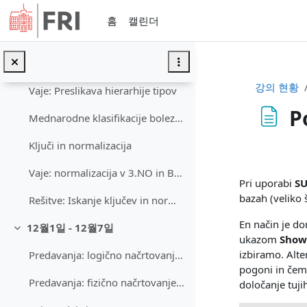
메인 콘텐츠로 건너뛰기
Predavanja: logično načrtovanje PB, normalizacija.
홈
캘린더
Video posnetek: logično načrtovanje (2020); od 1:42:53
Video posnetek: logično načrtovanje (2020); do 1:55:51
강의 현황
Vaje: Preslikava hierarhije tipov
P
Mednarodne klasifikacije bolezni (ICD)
Ključi in normalizacija
완료 조건
Vaje: normalizacija v 3.NO in BCNO
Pri uporabi
S
bazah (veliko 
Rešitve: Iskanje ključev in normalizacija
En način je do
12월1일 - 12월7일
축소
ukazom
Show
izbiramo. Alt
Predavanja: logično načrtovanje podatkovnih baz - normalizacija (zaključek).
pogoni in čem
Predavanja: fizično načrtovanje podatkovnih baz
določanje tujih