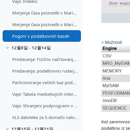
Vaje: Indeksi
Merjenje časa poizvedb v MariaDB - spremembe v novejših verzijah
Merjenje časa poizvedb v MariaDB - vaje
Pogoni v podatkovnih bazah
12월8일 - 12월14일
축소
Predavanja: Fizično načrtovanje podatkovnih baz (zaključek).
Predavanja: podatkovno rudarjenje
Particioniranje velikih baz podatkov v MySQL
Vaje: Tabela medsebojnih interakcij tabel in transakcij
Vaje: Shranjeni podprogrami v SQL
XLS datoteke za 5.domačo nalogo: Diag, Lab in Param
Kot zanimivo
podatkov iz se
12월15일 - 12월21일