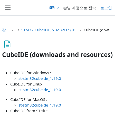
메인 콘텐츠로 건너뛰기
손님 계정으로 접속
로그인
측면 패널
강의 현황
or
STM32 CubeIDE, STM32H7 (izbrana dokumentacija, začetni projekti)
CubeIDE (downloads and resources)
CubeIDE (downloads and resources)
완료 조건
CubeIDE for Windows :
st-stm32cubeide_1.19.0
CubeIDE for Linux :
st-stm32cubeide_1.19.0
CubeIDE for MacOS :
st-stm32cubeide_1.19.0
CubeIDE from ST site :