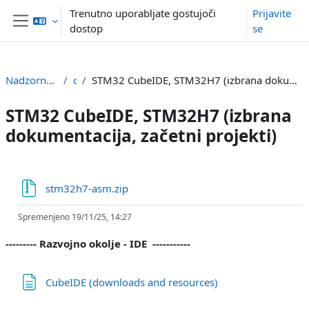
Preskoči na glavno vsebino
Trenutno uporabljate gostujoči
Prijavite
dostop
se
Stransko polje
Nadzorna plošča
or
STM32 CubeIDE, STM32H7 (izbrana dokumentacija, začetni projekti)
STM32 CubeIDE, STM32H7 (izbrana
dokumentacija, začetni projekti)
Osnutek odseka
Datoteka
stm32h7-asm.zip
Spremenjeno 19/11/25, 14:27
--------- Razvojno okolje - IDE -----------
Stran
CubeIDE (downloads and resources)