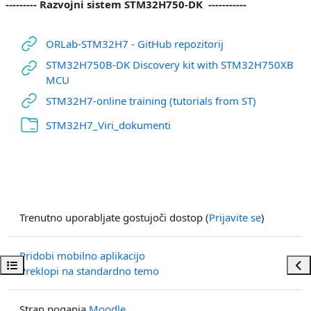
--------- Razvojni sistem STM32H750-DK -----------
URL
ORLab-STM32H7 - GitHub repozitorij
STM32H750B-DK Discovery kit with STM32H750XB
URL
MCU
URL
STM32H7-online training (tutorials from ST)
Mapa
STM32H7_Viri_dokumenti
Trenutno uporabljate gostujoči dostop (
Prijavite se
)
Pridobi mobilno aplikacijo
Odpri kazalo predmeta
Odp
Preklopi na standardno temo
Stran poganja
Moodle