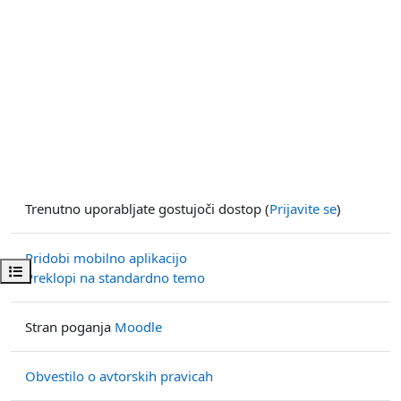
Trenutno uporabljate gostujoči dostop (
Prijavite se
)
Pridobi mobilno aplikacijo
Odpri kazalo predmeta
Preklopi na standardno temo
Stran poganja
Moodle
Obvestilo o avtorskih pravicah