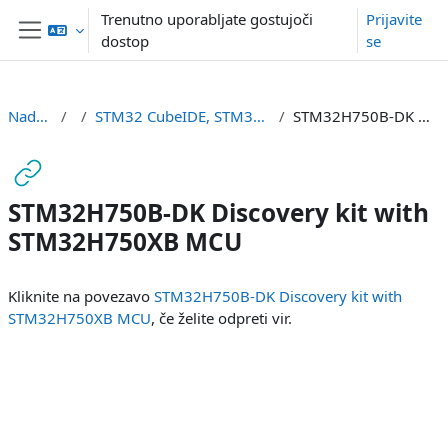
Preskoči na glavno vsebino
Trenutno uporabljate gostujoči
Prijavite
dostop
se
Stransko polje
Nadzorna plošča
or
STM32 CubeIDE, STM32H7 (izbrana dokumentacija, začetni projekti)
STM32H750B-DK Discovery kit with STM32H750XB MCU
STM32H750B-DK Discovery kit with
STM32H750XB MCU
Zahteve zaključka
Kliknite na povezavo
STM32H750B-DK Discovery kit with
STM32H750XB MCU
, če želite odpreti vir.