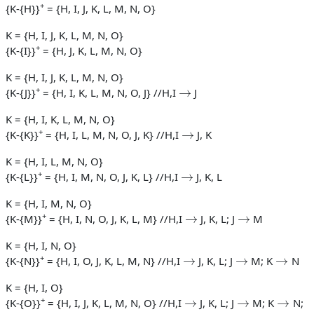
+
{K-{H}}
= {H, I, J, K, L, M, N, O}
K = {H, I, J, K, L, M, N, O}
+
{K-{I}}
= {H, J, K, L, M, N, O}
K = {H, I, J, K, L, M, N, O}
→
+
{K-{J}}
= {H, I, K, L, M, N, O, J} //H,I
J
K = {H, I, K, L, M, N, O}
→
+
{K-{K}}
= {H, I, L, M, N, O, J, K} //H,I
J, K
K = {H, I, L, M, N, O}
→
+
{K-{L}}
= {H, I, M, N, O, J, K, L} //H,I
J, K, L
K = {H, I, M, N, O}
→
→
+
{K-{M}}
= {H, I, N, O, J, K, L, M} //H,I
J, K, L; J
M
K = {H, I, N, O}
→
→
→
+
{K-{N}}
= {H, I, O, J, K, L, M, N} //H,I
J, K, L; J
M; K
N
K = {H, I, O}
→
→
→
+
{K-{O}}
= {H, I, J, K, L, M, N, O} //H,I
J, K, L; J
M; K
N;
→