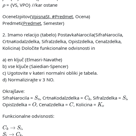
ρ
= {VS, VPO} //kar ostane
OceneIzpitov(
VpisnaSt, #Predmet
, Ocena)
Predmeti(
Predmet
, Semester)
2. Imamo relacijo (tabelo) PostavkaNarocila(SifraNarocila,
CrtnaKodaIzdelka, SifraIzdelka, OpisIzdelka, CenaIzdelka,
Kolicina) Določite funkcionalne odvisnosti in
a) en ključ (Elmasri-Navathe)
b) vse ključe (Saiedian-Spencer)
c) Ugotovite v kateri normalni obliki je tabela.
d) Normalizirajte v 3 NO.
Okrajšave:
S
n
C
k
S
i
SifraNarocila =
, CrtnaKodaIzdelka =
, SifraIzdelka =
,
O
C
K
o
OpisIzdelka =
, CenaIzdelka =
, Kolicina =
Funkcionalne odvisnosti:
C
k
→
S
i
,
S
i
→
C
k
,