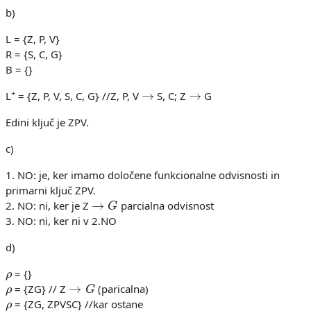
b)
L = {Z, P, V}
R = {S, C, G}
B = {}
→
→
+
L
= {Z, P, V, S, C, G} //Z, P, V
S, C; Z
G
Edini ključ je ZPV.
c)
1. NO: je, ker imamo določene funkcionalne odvisnosti in
primarni ključ ZPV.
→
G
2. NO: ni, ker je Z
parcialna odvisnost
3. NO: ni, ker ni v 2.NO
d)
ρ
= {}
ρ
→
G
= {ZG} // Z
(paricalna)
ρ
= {ZG, ZPVSC} //kar ostane