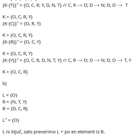
→
→
→
+
{K-{T}}
= {O, C, R, Y, D, N, T} // C, R
D; D
N; D, O
T
K = {O, C, R, Y}
+
{K-{C}}
= {O, R, Y}
K = {O, C, R, Y}
+
{K-{R}}
= {O, C, Y}
K = {O, C, R, Y}
→
→
→
+
{K-{Y}}
= {O, C, R, D, N, T, Y} // C, R
D; D
N; D, O
T, Y
K = {O, C, R}
b)
L = {O}
R = {N, T, Y}
B = {D, C, R}
+
L
= {O}
L ni ključ, zato preverimo L + po en element iz B.