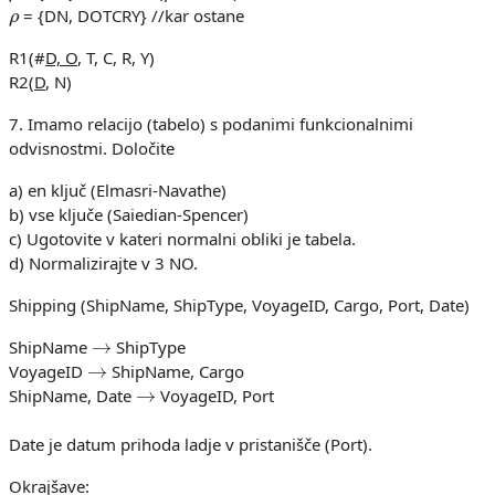
ρ
= {DN, DOTCRY} //kar ostane
R1(#
D, O
, T, C, R, Y)
R2(
D
, N)
7. Imamo relacijo (tabelo) s podanimi funkcionalnimi
odvisnostmi. Določite
a) en ključ (Elmasri-Navathe)
b) vse ključe (Saiedian-Spencer)
c) Ugotovite v kateri normalni obliki je tabela.
d) Normalizirajte v 3 NO.
Shipping (ShipName, ShipType, VoyageID, Cargo, Port, Date)
→
ShipName
ShipType
→
VoyageID
ShipName, Cargo
→
ShipName, Date
VoyageID, Port
Date je datum prihoda ladje v pristanišče (Port).
Okrajšave: