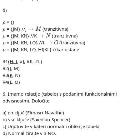
d)
ρ
= {}
ρ
→
M
= {JM} //J
(tranzitivna)
ρ
→
N
= {JM, KN} //K
(tranzitivna)
ρ
→
O
= {JM, KN, LO} //L
(tranzitivna)
ρ
= {JM, KN, LO, HIJKL} //kar ostane
R1(
H, I
, #J, #K, #L)
R2(
J
, M)
R3(
K
, N)
R4(
L
, O)
6. Imamo relacijo (tabelo) s podanimi funkcionalnimi
odvisnostmi. Določite
a) en ključ (Elmasri-Navathe)
b) vse ključe (Saiedian-Spencer)
c) Ugotovite v kateri normalni obliki je tabela.
d) Normalizirajte v 3 NO.