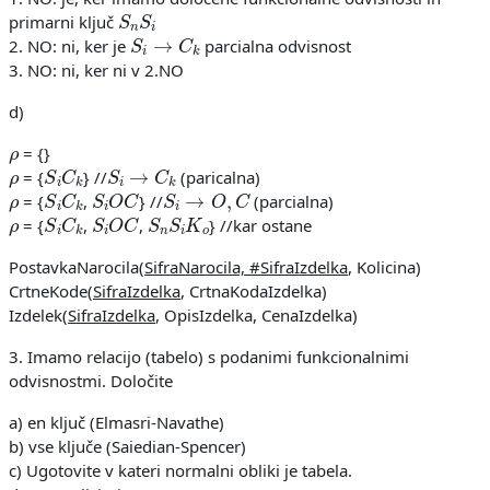
S
n
S
i
primarni ključ
S
i
→
C
k
2. NO: ni, ker je
parcialna odvisnost
3. NO: ni, ker ni v 2.NO
d)
ρ
= {}
ρ
S
i
C
k
S
i
→
C
k
= {
} //
(paricalna)
ρ
S
i
C
k
S
i
O
C
S
i
→
O
,
C
= {
,
} //
(parcialna)
ρ
S
i
C
k
S
i
O
C
S
n
S
i
K
o
= {
,
,
} //kar ostane
PostavkaNarocila(
SifraNarocila, #SifraIzdelka
, Kolicina)
CrtneKode(
SifraIzdelka
, CrtnaKodaIzdelka)
Izdelek(
SifraIzdelka
, OpisIzdelka, CenaIzdelka)
3. Imamo relacijo (tabelo) s podanimi funkcionalnimi
odvisnostmi. Določite
a) en ključ (Elmasri-Navathe)
b) vse ključe (Saiedian-Spencer)
c) Ugotovite v kateri normalni obliki je tabela.