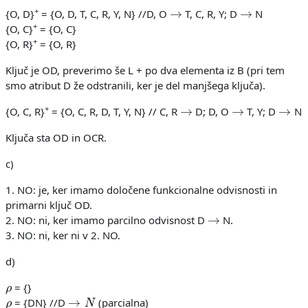
→
→
+
{O, D}
= {O, D, T, C, R, Y, N} //D, O
T, C, R, Y; D
N
+
{O, C}
= {O, C}
+
{O, R}
= {O, R}
Ključ je OD, preverimo še L + po dva elementa iz B (pri tem
smo atribut D že odstranili, ker je del manjšega ključa).
→
→
→
+
{O, C, R}
= {O, C, R, D, T, Y, N} // C, R
D; D, O
T, Y; D
N
Ključa sta OD in OCR.
c)
1. NO: je, ker imamo določene funkcionalne odvisnosti in
primarni ključ OD.
→
2. NO: ni, ker imamo parcilno odvisnost D
N.
3. NO: ni, ker ni v 2. NO.
d)
ρ
= {}
ρ
→
N
= {DN} //D
(parcialna)