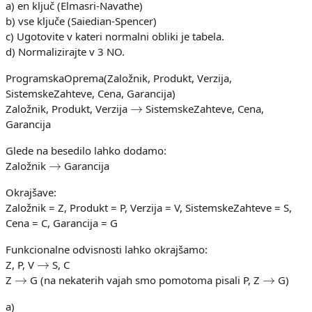
a) en ključ (Elmasri-Navathe)
b) vse ključe (Saiedian-Spencer)
c) Ugotovite v kateri normalni obliki je tabela.
d) Normalizirajte v 3 NO.
ProgramskaOprema(Založnik, Produkt, Verzija,
SistemskeZahteve, Cena, Garancija)
→
Založnik, Produkt, Verzija
SistemskeZahteve, Cena,
Garancija
Glede na besedilo lahko dodamo:
→
Založnik
Garancija
Okrajšave:
Založnik = Z, Produkt = P, Verzija = V, SistemskeZahteve = S,
Cena = C, Garancija = G
Funkcionalne odvisnosti lahko okrajšamo:
→
Z, P, V
S, C
→
→
Z
G (na nekaterih vajah smo pomotoma pisali P, Z
G)
a)