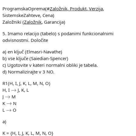
ProgramskaOprema(#
Založnik, Produkt, Verzija
,
SistemskeZahteve, Cena)
Založniki (
Založnik
, Garancija)
5. Imamo relacijo (tabelo) s podanimi funkcionalnimi
odvisnostmi. Določite
a) en ključ (Elmasri-Navathe)
b) vse ključe (Saiedian-Spencer)
c) Ugotovite v kateri normalni obliki je tabela.
d) Normalizirajte v 3 NO.
R1(H, I, J, K, L, M, N, O)
→
H, I
J, K, L
→
J
M
→
K
N
→
L
O
a)
K = {H, I, J, K, L, M, N, O}