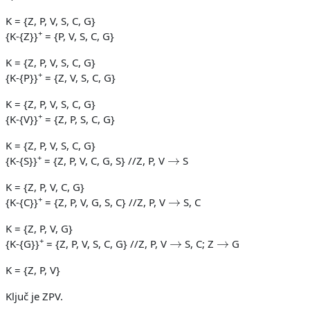
K = {Z, P, V, S, C, G}
+
{K-{Z}}
= {P, V, S, C, G}
K = {Z, P, V, S, C, G}
+
{K-{P}}
= {Z, V, S, C, G}
K = {Z, P, V, S, C, G}
+
{K-{V}}
= {Z, P, S, C, G}
K = {Z, P, V, S, C, G}
→
+
{K-{S}}
= {Z, P, V, C, G, S} //Z, P, V
S
K = {Z, P, V, C, G}
→
+
{K-{C}}
= {Z, P, V, G, S, C} //Z, P, V
S, C
K = {Z, P, V, G}
→
→
+
{K-{G}}
= {Z, P, V, S, C, G} //Z, P, V
S, C; Z
G
K = {Z, P, V}
Ključ je ZPV.