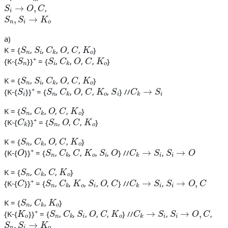
S
i
→
O
,
C
,
S
n
,
S
i
→
K
o
a)
S
n
S
i
C
k
O
C
K
o
K = {
,
,
,
,
,
}
S
n
S
i
C
k
O
C
K
o
+
{K-{
}}
= {
,
,
,
,
}
S
n
S
i
C
k
O
C
K
o
K = {
,
,
,
,
,
}
S
i
S
n
C
k
O
C
K
o
S
i
C
k
→
S
i
+
{K-{
}}
= {
,
,
,
,
,
} //
S
n
C
k
O
C
K
o
K = {
,
,
,
,
}
C
k
S
n
O
C
K
o
+
{K-{
}}
= {
,
,
,
}
S
n
C
k
O
C
K
o
K = {
,
,
,
,
}
O
S
n
C
k
C
K
o
S
i
O
C
k
→
S
i
S
i
→
O
+
{K-{
}}
= {
,
,
,
,
,
} //
,
S
n
C
k
C
K
o
K = {
,
,
,
}
C
S
n
C
k
K
o
S
i
O
C
C
k
→
S
i
S
i
→
O
,
C
+
{K-{
}}
= {
,
,
,
,
,
} //
,
S
n
C
k
K
o
K = {
,
,
}
K
o
S
n
C
k
S
i
O
C
K
o
C
k
→
S
i
S
i
→
O
,
C
+
{K-{
}}
= {
,
,
,
,
,
} //
,
,
S
n
,
S
i
→
K
o