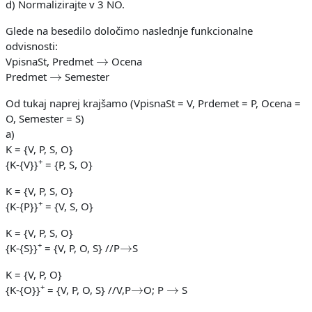
d) Normalizirajte v 3 NO.
Glede na besedilo določimo naslednje funkcionalne
odvisnosti:
→
VpisnaSt, Predmet
Ocena
→
Predmet
Semester
Od tukaj naprej krajšamo (VpisnaSt = V, Prdemet = P, Ocena =
O, Semester = S)
a)
K = {V, P, S, O}
+
{K-{V}}
= {P, S, O}
K = {V, P, S, O}
+
{K-{P}}
= {V, S, O}
K = {V, P, S, O}
→
+
{K-{S}}
= {V, P, O, S} //P
S
K = {V, P, O}
→
→
+
{K-{O}}
= {V, P, O, S} //V,P
O; P
S