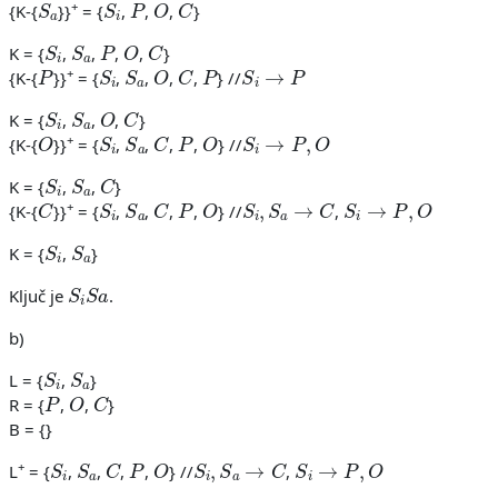
+
{K-{
}}
= {
,
,
,
}
S
i
S
a
P
O
C
K = {
,
,
,
,
}
P
S
i
S
a
O
C
P
S
i
→
P
+
{K-{
}}
= {
,
,
,
,
} //
S
i
S
a
O
C
K = {
,
,
,
}
O
S
i
S
a
C
P
O
S
i
→
P
,
O
+
{K-{
}}
= {
,
,
,
,
} //
S
i
S
a
C
K = {
,
,
}
C
S
i
S
a
C
P
O
S
i
,
S
a
→
C
S
i
→
P
,
O
+
{K-{
}}
= {
,
,
,
,
} //
,
S
i
S
a
K = {
,
}
S
i
S
a
Ključ je
.
b)
S
i
S
a
L = {
,
}
P
O
C
R = {
,
,
}
B = {}
S
i
S
a
C
P
O
S
i
,
S
a
→
C
S
i
→
P
,
O
+
L
= {
,
,
,
,
} //
,