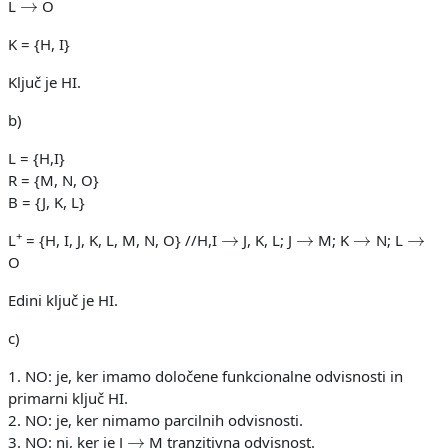
L
O
K = {H, I}
Ključ je HI.
b)
L = {H,I}
R = {M, N, O}
B = {J, K, L}
→
→
→
→
+
L
= {H, I, J, K, L, M, N, O} //H,I
J, K, L; J
M; K
N; L
O
Edini ključ je HI.
c)
1. NO: je, ker imamo določene funkcionalne odvisnosti in
primarni ključ HI.
2. NO: je, ker nimamo parcilnih odvisnosti.
→
3. NO: ni, ker je J
M tranzitivna odvisnost.