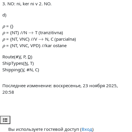
3. NO: ni, ker ni v 2. NO.
d)
ρ
= {}
ρ
→
= {NT} //N
T (tranzitivna)
ρ
→
= {NT, VNC} //V
N, C (parcialna)
ρ
= {NT, VNC, VPD} //kar ostane
Route(#
V
, P,
D
)
ShipTypes(
N
, T)
Shipping(
V
, #N, C)
Последнее изменение: воскресенье, 23 ноября 2025,
20:58
Открыть оглавление курса
Вы используете гостевой доступ (
Вход
)