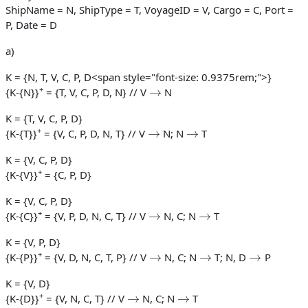
ShipName = N, ShipType = T, VoyageID = V, Cargo = C, Port =
P, Date = D
a)
K = {N, T, V, C, P, D<span style="font-size: 0.9375rem;">}
→
+
{K-{N}}
= {T, V, C, P, D, N} // V
N
K = {T, V, C, P, D}
→
→
+
{K-{T}}
= {V, C, P, D, N, T} // V
N; N
T
K = {V, C, P, D}
+
{K-{V}}
= {C, P, D}
K = {V, C, P, D}
→
→
+
{K-{C}}
= {V, P, D, N, C, T} // V
N, C; N
T
K = {V, P, D}
→
→
→
+
{K-{P}}
= {V, D, N, C, T, P} // V
N, C; N
T; N, D
P
K = {V, D}
→
→
+
{K-{D}}
= {V, N, C, T} // V
N, C; N
T