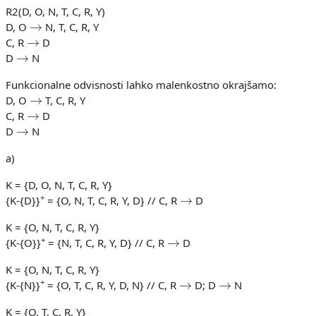
R2(D, O, N, T, C, R, Y)
→
D, O
N, T, C, R, Y
→
C, R
D
→
D
N
Funkcionalne odvisnosti lahko malenkostno okrajšamo:
→
D, O
T, C, R, Y
→
C, R
D
→
D
N
a)
K = {D, O, N, T, C, R, Y}
→
+
{K-{D}}
= {O, N, T, C, R, Y, D} // C, R
D
K = {O, N, T, C, R, Y}
→
+
{K-{O}}
= {N, T, C, R, Y, D} // C, R
D
K = {O, N, T, C, R, Y}
→
→
+
{K-{N}}
= {O, T, C, R, Y, D, N} // C, R
D; D
N
K = {O, T, C, R, Y}