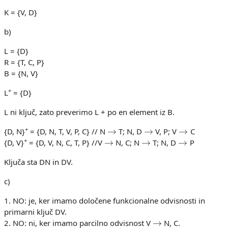
K = {V, D}
b)
L = {D}
R = {T, C, P}
B = {N, V}
+
L
= {D}
L ni ključ, zato preverimo L + po en element iz B.
→
→
→
+
{D, N}
= {D, N, T, V, P, C} // N
T; N, D
V, P; V
C
→
→
→
+
{D, V}
= {D, V, N, C, T, P} //V
N, C; N
T; N, D
P
Ključa sta DN in DV.
c)
1. NO: je, ker imamo določene funkcionalne odvisnosti in
primarni ključ DV.
→
2. NO: ni, ker imamo parcilno odvisnost V
N, C.