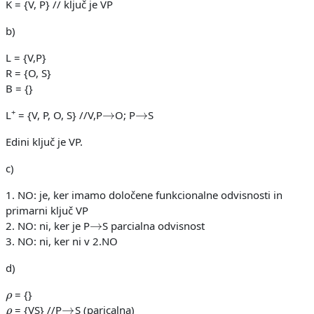
K = {V, P} // ključ je VP
b)
L = {V,P}
R = {O, S}
B = {}
→
→
+
L
= {V, P, O, S} //V,P
O; P
S
Edini ključ je VP.
c)
1. NO: je, ker imamo določene funkcionalne odvisnosti in
primarni ključ VP
→
2. NO: ni, ker je P
S parcialna odvisnost
3. NO: ni, ker ni v 2.NO
d)
ρ
= {}
ρ
→
= {VS} //P
S (paricalna)