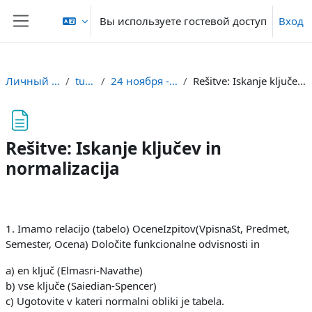
Перейти к основному содержанию
Вы используете гостевой доступ
Вход
Боковая панель
Личный кабинет
tupbuni
24 ноября - 30 ноября
Rešitve: Iskanje ključev in normalizacija
Rešitve: Iskanje ključev in
normalizacija
Требуемые условия завершения
1. Imamo relacijo (tabelo) OceneIzpitov(VpisnaSt, Predmet,
Semester, Ocena) Določite funkcionalne odvisnosti in
a) en ključ (Elmasri-Navathe)
b) vse ključe (Saiedian-Spencer)
c) Ugotovite v kateri normalni obliki je tabela.