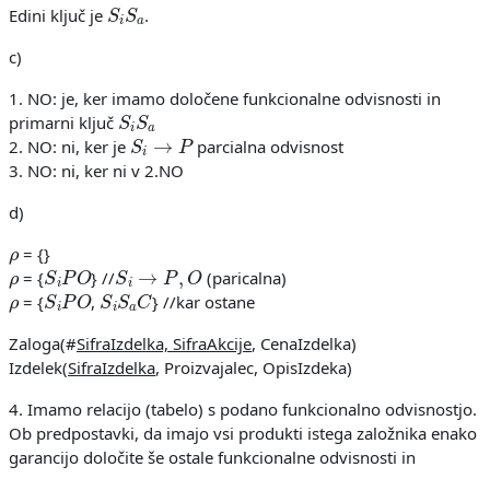
S
i
S
a
Edini ključ je
.
c)
1. NO: je, ker imamo določene funkcionalne odvisnosti in
S
i
S
a
primarni ključ
S
i
→
P
2. NO: ni, ker je
parcialna odvisnost
3. NO: ni, ker ni v 2.NO
d)
ρ
= {}
ρ
S
i
P
O
S
i
→
P
,
O
= {
} //
(paricalna)
ρ
S
i
P
O
S
i
S
a
C
= {
,
} //kar ostane
Zaloga(#
SifraIzdelka, SifraAkcije
, CenaIzdelka)
Izdelek(
SifraIzdelka
, Proizvajalec, OpisIzdeka)
4. Imamo relacijo (tabelo) s podano funkcionalno odvisnostjo.
Ob predpostavki, da imajo vsi produkti istega založnika enako
garancijo določite še ostale funkcionalne odvisnosti in