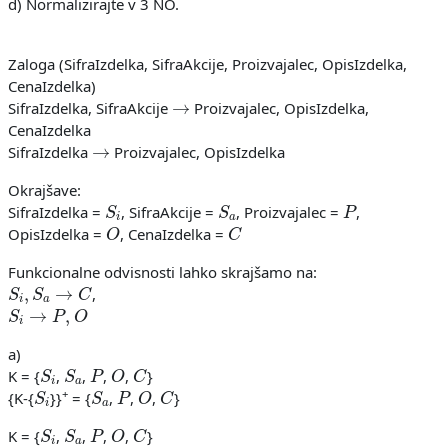
d) Normalizirajte v 3 NO.
Zaloga (SifraIzdelka, SifraAkcije, Proizvajalec, OpisIzdelka,
CenaIzdelka)
→
SifraIzdelka, SifraAkcije
Proizvajalec, OpisIzdelka,
CenaIzdelka
→
SifraIzdelka
Proizvajalec, OpisIzdelka
Okrajšave:
S
i
S
a
P
SifraIzdelka =
, SifraAkcije =
, Proizvajalec =
,
O
C
OpisIzdelka =
, CenaIzdelka =
Funkcionalne odvisnosti lahko skrajšamo na:
S
i
,
S
a
→
C
,
S
i
→
P
,
O
a)
S
i
S
a
P
O
C
K = {
,
,
,
,
}
S
i
S
a
P
O
C
+
{K-{
}}
= {
,
,
,
}
S
i
S
a
P
O
C
K = {
,
,
,
,
}
S
a
S
i
P
O
C