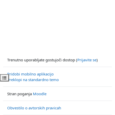
Trenutno uporabljate gostujoči dostop (
Prijavite se
)
Pridobi mobilno aplikacijo
Odpri kazalo predmeta
Preklopi na standardno temo
Stran poganja
Moodle
Obvestilo o avtorskih pravicah