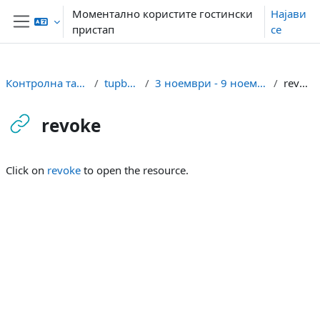
Оди до главна содржина
Моментално користите гостински
Најави
пристап
се
Страничен панел
Контролна табла
tupbuni
3 ноември - 9 ноември
revoke
revoke
Услови за завршување
Click on
revoke
to open the resource.