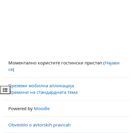
Моментално користите гостински пристап (
Најави
се
)
Преземи мобилна апликација
Open course index
Премини на стандардната тема
Powered by
Moodle
Obvestilo o avtorskih pravicah