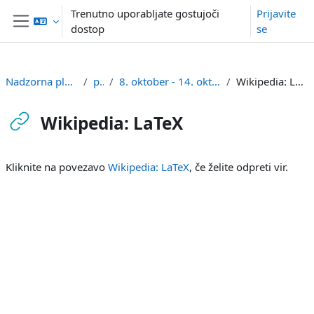
Preskoči na glavno vsebino
Trenutno uporabljate gostujoči
Prijavite
dostop
se
Stransko polje
Nadzorna plošča
pp
8. oktober - 14. oktober
Wikipedia: LaTeX
Wikipedia: LaTeX
Zahteve zaključka
Kliknite na povezavo
Wikipedia: LaTeX
, če želite odpreti vir.