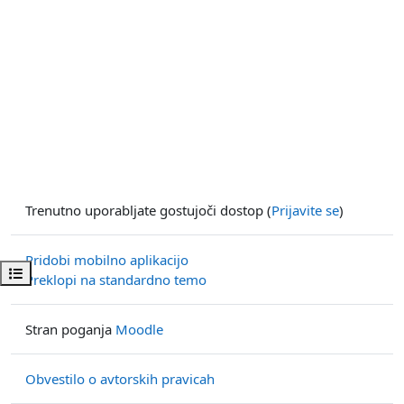
Trenutno uporabljate gostujoči dostop (
Prijavite se
)
Pridobi mobilno aplikacijo
Odpri kazalo predmeta
Preklopi na standardno temo
Stran poganja
Moodle
Obvestilo o avtorskih pravicah