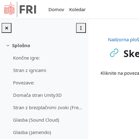
Preskoči na glavno vsebino
Domov
Koledar
Nadzorna plo
Splošno
Skrči
Sk
Končne igre:
Zahteve zaključ
Stran z igricami
Kliknite na pove
Povezave:
Domača stran Unity3D
Stran z brezplačnimi zvoki (Free Sound)
Glasba (Sound Cloud)
Glasba (Jamendo)