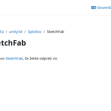
Slovenšči
šča
unity3d
Splošno
SketchFab
etchFab
ka
zavo
SketchFab
, če želite odpreti vir.