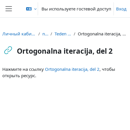
Перейти к основному содержанию
Вы используете гостевой доступ
Вход
Боковая панель
Личный кабинет
nm
Teden 16
Ortogonalna iteracija, del 2
Ortogonalna iteracija, del 2
Требуемые условия завершения
Нажмите на ссылку
Ortogonalna iteracija, del 2
, чтобы
открыть ресурс.