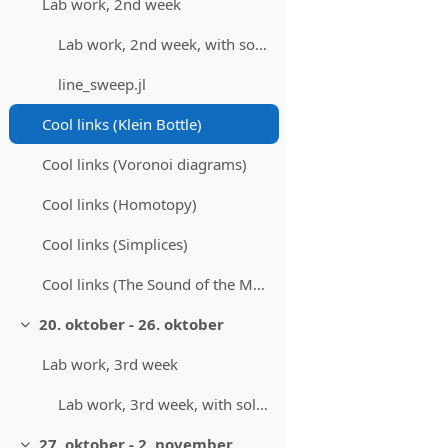
Lab work, 2nd week
Lab work, 2nd week, with solutions
line_sweep.jl
Cool links (Klein Bottle)
Cool links (Voronoi diagrams)
Cool links (Homotopy)
Cool links (Simplices)
Cool links (The Sound of the Moebius Strip)
20. oktober - 26. oktober
Skrči
Lab work, 3rd week
Lab work, 3rd week, with solutions
27. oktober - 2. november