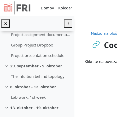
Preskoči na glavno vsebino
HW1 Dropbox
Domov
Koledar
HW2 Dropbox
HW3 Dropbox
Nadzorna plo
Project assignment documentation
Coo
Group Project Dropbox
Project presentation schedule
Zahteve zaključ
Kliknite na pove
29. september - 5. oktober
Skrči
The intuition behind topology
6. oktober - 12. oktober
Skrči
Lab work, 1st week
13. oktober - 19. oktober
Skrči