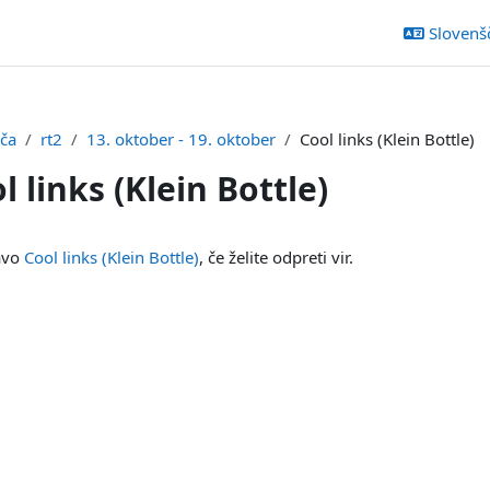
Slovenšči
šča
rt2
13. oktober - 19. oktober
Cool links (Klein Bottle)
l links (Klein Bottle)
ka
zavo
Cool links (Klein Bottle)
, če želite odpreti vir.