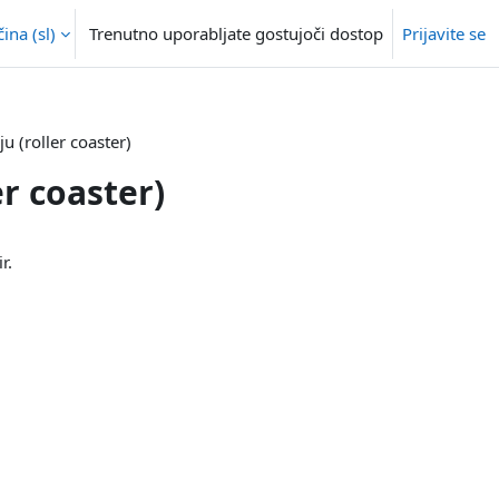
na ‎(sl)‎
Trenutno uporabljate gostujoči dostop
Prijavite se
ju (roller coaster)
er coaster)
r.