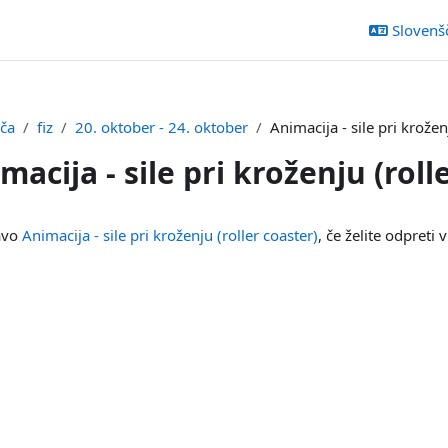
Slovenšči
šča
fiz
20. oktober - 24. oktober
Animacija - sile pri krožen
macija - sile pri kroženju (roll
ka
zavo
Animacija - sile pri kroženju (roller coaster)
, če želite odpreti vi