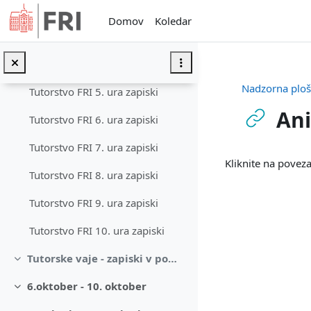
Preskoči na glavno vsebino
Tutorstvo FRI 2.ura zapiski
Domov
Koledar
Tutorstvo FRI 3.ura zapiski
Tutorstvo FRI 4. ura zapiski
Nadzorna plo
Tutorstvo FRI 5. ura zapiski
Ani
Tutorstvo FRI 6. ura zapiski
Tutorstvo FRI 7. ura zapiski
Zahteve zaključ
Kliknite na pove
Tutorstvo FRI 8. ura zapiski
Tutorstvo FRI 9. ura zapiski
Tutorstvo FRI 10. ura zapiski
Tutorske vaje - zapiski v pomoč tutorjem
Skrči
6.oktober - 10. oktober
Skrči