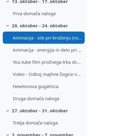
13. oktober - 17. oktober
Skrči
Prva domača naloga
20. oktober - 24. oktober
Skrči
Animacija - sile pri kroženju (roller coaster)
Animacija - energija in delo pri smučanju po klancu navzdol
You tube film prožnega trka dveh žog
Video - Odboj majhne žogice na veliki žogi
Newtonova gugalnica
Druga domača naloga
27. oktober - 31. oktober
Skrči
Tretja domača naloga
3. november - 7. november