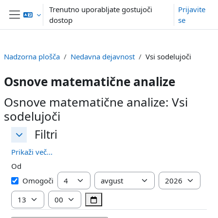
Preskoči na glavno vsebino
Trenutno uporabljate gostujoči
Prijavite
dostop
se
Stransko polje
Nadzorna plošča
Nedavna dejavnost
Vsi sodelujoči
Osnove matematične analize
Osnove matematične analize: Vsi
sodelujoči
Filtri
Filtri
Filtri
Prikaži več...
Od
Od
Dan
Mesec
Leto
Omogoči
Ura
Minuta