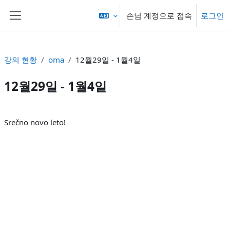
메인 콘텐츠로 건너뛰기
손님 계정으로 접속
로그인
측면 패널
강의 현황
oma
12월29일 - 1월4일
12월29일 - 1월4일
섹션 개요
Srečno novo leto!