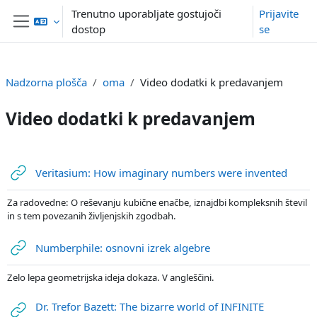
Preskoči na glavno vsebino
Trenutno uporabljate gostujoči
Prijavite
dostop
se
Stransko polje
Nadzorna plošča
oma
Video dodatki k predavanjem
Video dodatki k predavanjem
Osnutek odseka
URL
Veritasium: How imaginary numbers were invented
Za radovedne: O reševanju kubične enačbe, iznajdbi kompleksnih števil
in s tem povezanih življenjskih zgodbah.
URL
Numberphile: osnovni izrek algebre
Zelo lepa geometrijska ideja dokaza. V angleščini.
Dr. Trefor Bazett: The bizarre world of INFINITE