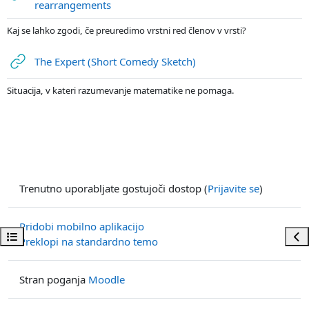
URL
rearrangements
Kaj se lahko zgodi, če preuredimo vrstni red členov v vrsti?
URL
The Expert (Short Comedy Sketch)
Situacija, v kateri razumevanje matematike ne pomaga.
Trenutno uporabljate gostujoči dostop (
Prijavite se
)
Pridobi mobilno aplikacijo
Odpri kazalo predmeta
Odp
Preklopi na standardno temo
Stran poganja
Moodle