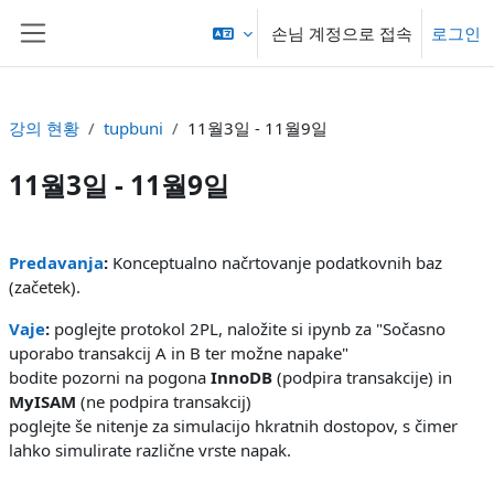
메인 콘텐츠로 건너뛰기
손님 계정으로 접속
로그인
측면 패널
강의 현황
tupbuni
11월3일 - 11월9일
11월3일 - 11월9일
섹션 개요
Predavanja
:
Konceptualno načrtovanje podatkovnih baz
(začetek).
Vaje
:
poglejte protokol 2PL, naložite si ipynb za "Sočasno
uporabo transakcij A in B ter možne napake"
bodite pozorni na pogona
InnoDB
(podpira transakcije) in
MyISAM
(ne podpira transakcij)
poglejte še nitenje za simulacijo hkratnih dostopov, s čimer
lahko simulirate različne vrste napak.