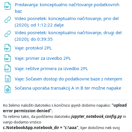
Predavanja: konceptualno načrtovanje podatkovnih
파일
baz
Video posnetek: konceptualno načrtovanje, prvi del
URL
(2020); od 1:12:22 dalje
Video posnetek: konceptualno načrtovanje, drugi del
URL
(2020); do 0:39:35
파일
Vaje: protokol 2PL
파일
Vaje: primer za izvedbo 2PL
파일
Vaje: rešitve primera za izvedbo 2PL
웹페
Vaje: Sočasen dostop do podatkovne baze z nitenjem
파일
Sočasna uporaba transakcij A in B ter možne napake
Ko želimo naložiti datoteko s končnico
ipynb
dobimo napako:
"upload
error permission denied".
To rešimo tako, da poiščemo datoteko
jupyter_notebook_config.py
in
vanjo dodamo vrstico
c.NotebookApp.notebook_dir = "c:\aaa"
, kjer določimo nek svoj