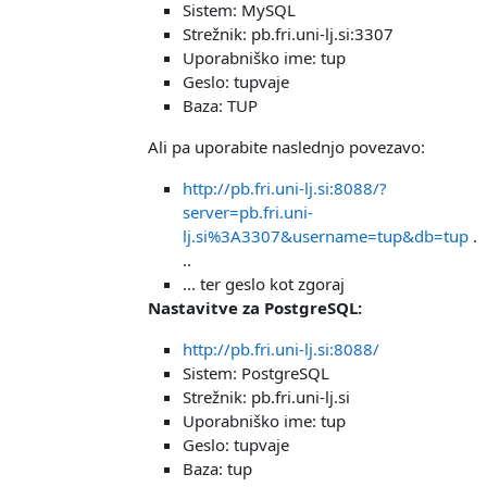
Sistem: MySQL
Strežnik: pb.fri.uni-lj.si:3307
Uporabniško ime: tup
Geslo: tupvaje
Baza: TUP
Ali pa uporabite naslednjo povezavo:
http://pb.fri.uni-lj.si:8088/?
server=pb.fri.uni-
lj.si%3A3307&username=tup&db=tup
.
..
... ter geslo kot zgoraj
Nastavitve za PostgreSQL:
http://pb.fri.uni-lj.si:8088/
Sistem: PostgreSQL
Strežnik: pb.fri.uni-lj.si
Uporabniško ime: tup
Geslo: tupvaje
Baza: tup