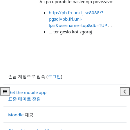
Ali pa uporabite naslednjo povezavo:
http://pb.fri.uni-lj.si:8088/?
pgsql=pb.fri.uni-
lj.si&username=tup&db=TUP
...
... ter geslo kot zgoraj
손님 계정으로 접속 (
로그인
)
강의 목차 열기
블록
Get the mobile app
표준 테마로 전환
Moodle
제공