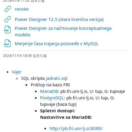
2018/01/4 11:32 업로드됨
URL
revoke
URL
Power Designer 12.5 (stara licenčna verzija)
Power Designer za načrtovanje konceptualnega
파일
modela
파일
Merjenje časa trajanja poizvedb v MySQL
2024/11/14 18:36 업로드됨
Vaje
:
SQL skripta
jadralci.sql
Priklop na bazo FRI
MariaDB
: pb.fri.uni-lj.si, U: tup, G: tupvaje
PostgreSQL
: pb.fri.uni-lj.si, U: tup, G:
tupvaje (baza tup)
Spletni dostopi:
Nastavitve za MariaDB:
http://pb.fri.uni-lj.si:8088/