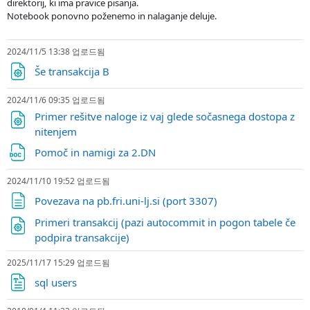
direktorij, ki ima pravice pisanja.
Notebook ponovno poženemo in nalaganje deluje.
2024/11/5 13:38 업로드됨
파일
Še transakcija B
2024/11/6 09:35 업로드됨
Primer rešitve naloge iz vaj glede sočasnega dostopa z
파일
nitenjem
파일
Pomoč in namigi za 2.DN
2024/11/10 19:52 업로드됨
웹페이지
Povezava na pb.fri.uni-lj.si (port 3307)
Primeri transakcij (pazi autocommit in pogon tabele če
파일
podpira transakcije)
2025/11/17 15:29 업로드됨
파일
sql users