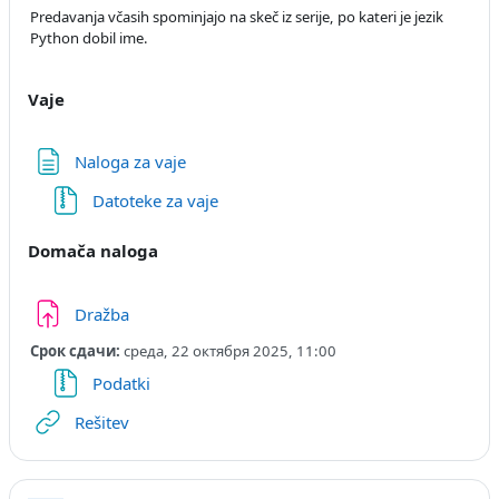
Predavanja včasih spominjajo na skeč iz serije, po kateri je jezik
Python dobil ime.
Vaje
Страница
Naloga za vaje
Файл
Datoteke za vaje
Domača naloga
Задание
Dražba
Срок сдачи:
среда, 22 октября 2025, 11:00
Файл
Podatki
Гиперссылка
Rešitev