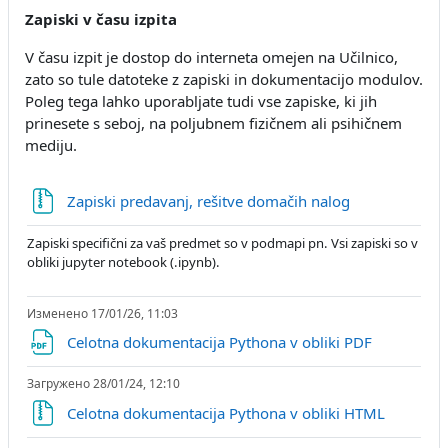
Zapiski v času izpita
V času izpit je dostop do interneta omejen na Učilnico,
zato so tule datoteke z zapiski in dokumentacijo modulov.
Poleg tega lahko uporabljate tudi vse zapiske, ki jih
prinesete s seboj, na poljubnem fizičnem ali psihičnem
mediju.
Файл
Zapiski predavanj, rešitve domačih nalog
Zapiski specifični za vaš predmet so v podmapi pn. Vsi zapiski so v
obliki jupyter notebook (.ipynb).
Изменено 17/01/26, 11:03
Файл
Celotna dokumentacija Pythona v obliki PDF
Загружено 28/01/24, 12:10
Файл
Celotna dokumentacija Pythona v obliki HTML