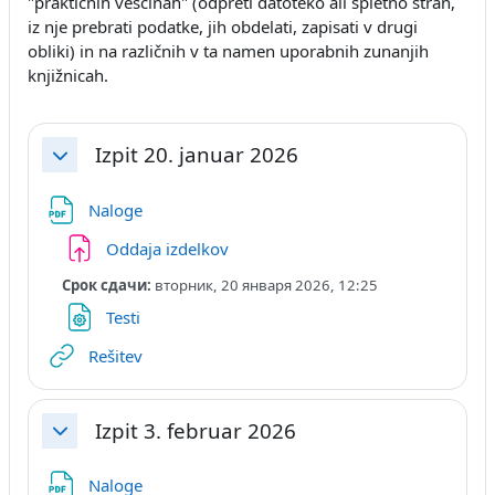
"praktičnih veščinah" (odpreti datoteko ali spletno stran,
iz nje prebrati podatke, jih obdelati, zapisati v drugi
obliki) in na različnih v ta namen uporabnih zunanjih
knjižnicah.
Izpit 20. januar 2026
Свернуть
Файл
Naloge
Задание
Oddaja izdelkov
Срок сдачи:
вторник, 20 января 2026, 12:25
Файл
Testi
Гиперссылка
Rešitev
Izpit 3. februar 2026
Свернуть
Файл
Naloge