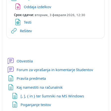
Задание
Oddaja izdelkov
Срок сдачи:
вторник, 3 февраля 2026, 12:30
Файл
Testi
Гиперссылка
Rešitev
Форум
Obvestila
Форум
Forum za vprašanja in komentarje študentov
Страница
Pravila predmeta
Страница
Kaj namestiti na računalnik
Страница
[, ], { in } ter šumniki na MS Windows
Страница
Poganjanje testov