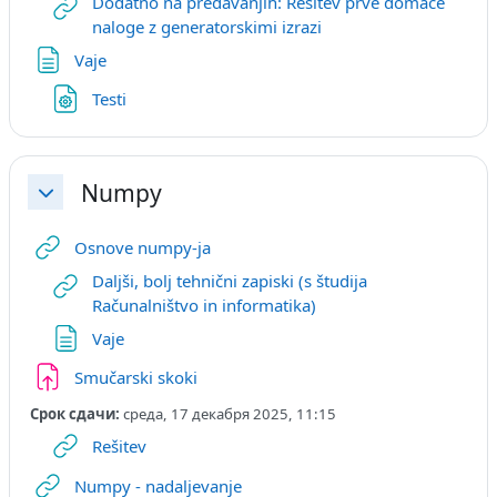
Dodatno na predavanjih: Rešitev prve domače
Гиперссылка
naloge z generatorskimi izrazi
Страница
Vaje
Файл
Testi
Numpy
Свернуть
Гиперссылка
Osnove numpy-ja
Daljši, bolj tehnični zapiski (s študija
Гиперссылка
Računalništvo in informatika)
Страница
Vaje
Задание
Smučarski skoki
Срок сдачи:
среда, 17 декабря 2025, 11:15
Гиперссылка
Rešitev
Гиперссылка
Numpy - nadaljevanje