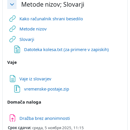
Metode nizov; Slovarji
Свернуть
Гиперссылка
Kako računalnik shrani besedilo
Гиперссылка
Metode nizov
Гиперссылка
Slovarji
Файл
Datoteka kolesa.txt (za primere v zapiskih)
Vaje
Страница
Vaje iz slovarjev
Файл
vremenske-postaje.zip
Domača naloga
Задание
Dražba brez anonimnosti
Срок сдачи:
среда, 5 ноября 2025, 11:15