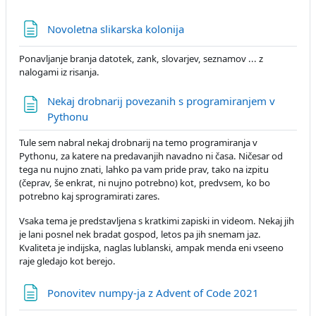
Страница
Novoletna slikarska kolonija
Ponavljanje branja datotek, zank, slovarjev, seznamov ... z
nalogami iz risanja.
Nekaj drobnarij povezanih s programiranjem v
Страница
Pythonu
Tule sem nabral nekaj drobnarij na temo programiranja v
Pythonu, za katere na predavanjih navadno ni časa. Ničesar od
tega nu nujno znati, lahko pa vam pride prav, tako na izpitu
(čeprav, še enkrat, ni nujno potrebno) kot, predvsem, ko bo
potrebno kaj sprogramirati zares.
Vsaka tema je predstavljena s kratkimi zapiski in videom. Nekaj jih
je lani posnel nek bradat gospod, letos pa jih snemam jaz.
Kvaliteta je indijska, naglas lublanski, ampak menda eni vseeno
raje gledajo kot berejo.
Страница
Ponovitev numpy-ja z Advent of Code 2021