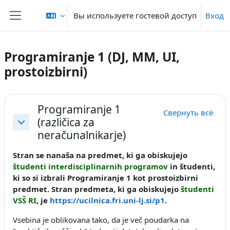
Перейти к основному содержанию
Вы используете гостевой доступ
Вход
Боковая панель
Programiranje 1 (DJ, MM, UI,
prostoizbirni)
Section outline
Programiranje 1
Свернуть всё
(različica za
Свернуть
neračunalnikarje)
Stran se nanaša na predmet, ki ga obiskujejo
študenti interdisciplinarnih programov
in študenti,
ki so si izbrali Programiranje 1 kot prostoizbirni
predmet. Stran predmeta, ki ga obiskujejo
študenti
VSŠ RI
, je
https://ucilnica.fri.uni-lj.si/p1
.
Vsebina je oblikovana tako, da je več poudarka na