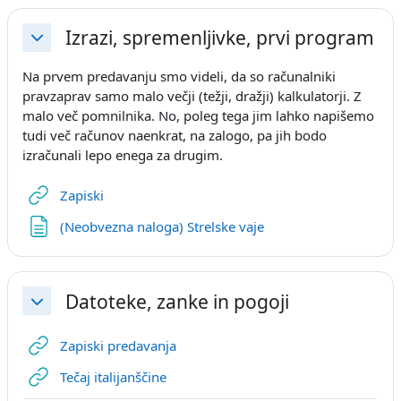
Izrazi, spremenljivke, prvi program
Свернуть
Na prvem predavanju smo videli, da so računalniki
pravzaprav samo malo večji (težji, dražji) kalkulatorji. Z
malo več pomnilnika. No, poleg tega jim lahko napišemo
tudi več računov naenkrat, na zalogo, pa jih bodo
izračunali lepo enega za drugim.
Гиперссылка
Zapiski
Страница
(Neobvezna naloga) Strelske vaje
Datoteke, zanke in pogoji
Свернуть
Гиперссылка
Zapiski predavanja
Гиперссылка
Tečaj italijanščine