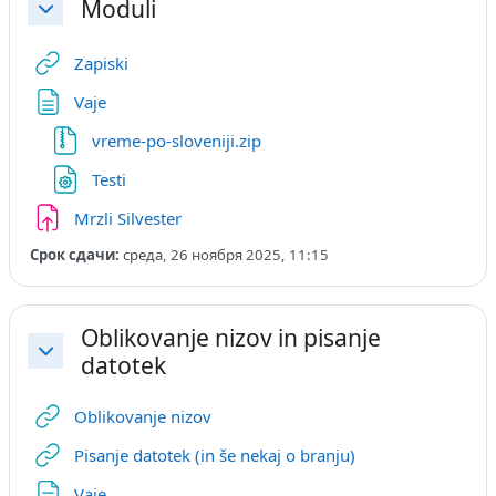
Moduli
Свернуть
Гиперссылка
Zapiski
Страница
Vaje
Файл
vreme-po-sloveniji.zip
Файл
Testi
Задание
Mrzli Silvester
Срок сдачи:
среда, 26 ноября 2025, 11:15
Oblikovanje nizov in pisanje
datotek
Свернуть
Гиперссылка
Oblikovanje nizov
Гиперссылка
Pisanje datotek (in še nekaj o branju)
Страница
Vaje