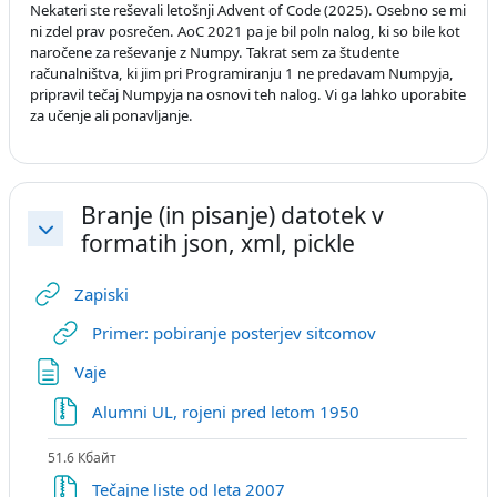
Nekateri ste reševali letošnji Advent of Code (2025). Osebno se mi
ni zdel prav posrečen. AoC 2021 pa je bil poln nalog, ki so bile kot
naročene za reševanje z Numpy. Takrat sem za študente
računalništva, ki jim pri Programiranju 1 ne predavam Numpyja,
pripravil tečaj Numpyja na osnovi teh nalog. Vi ga lahko uporabite
za učenje ali ponavljanje.
Branje (in pisanje) datotek v
formatih json, xml, pickle
Свернуть
Гиперссылка
Zapiski
Гиперссылка
Primer: pobiranje posterjev sitcomov
Страница
Vaje
Файл
Alumni UL, rojeni pred letom 1950
51.6 Кбайт
Файл
Tečajne liste od leta 2007