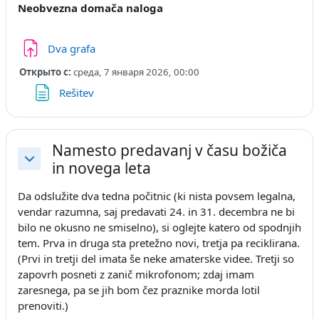
Neobvezna domača naloga
Задание
Dva grafa
Открыто с:
среда, 7 января 2026, 00:00
Страница
Rešitev
Namesto predavanj v času božiča
in novega leta
Свернуть
Da odslužite dva tedna počitnic (ki nista povsem legalna,
vendar razumna, saj predavati 24. in 31. decembra ne bi
bilo ne okusno ne smiselno), si oglejte katero od spodnjih
tem. Prva in druga sta pretežno novi, tretja pa reciklirana.
(Prvi in tretji del imata še neke amaterske videe. Tretji so
zapovrh posneti z zanič mikrofonom; zdaj imam
zaresnega, pa se jih bom čez praznike morda lotil
prenoviti.)