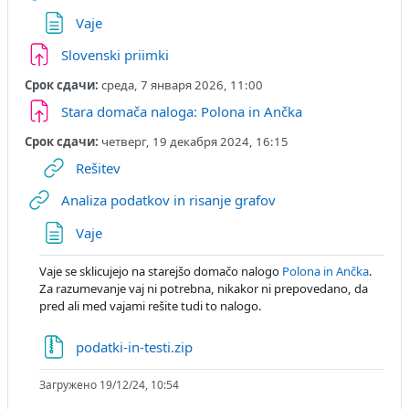
Страница
Vaje
Задание
Slovenski priimki
Срок сдачи:
среда, 7 января 2026, 11:00
Задание
Stara domača naloga: Polona in Ančka
Срок сдачи:
четверг, 19 декабря 2024, 16:15
Гиперссылка
Rešitev
Гиперссылка
Analiza podatkov in risanje grafov
Страница
Vaje
Vaje se sklicujejo na starejšo domačo nalogo
Polona in Ančka
.
Za razumevanje vaj ni potrebna, nikakor ni prepovedano, da
pred ali med vajami rešite tudi to nalogo.
Файл
podatki-in-testi.zip
Загружено 19/12/24, 10:54