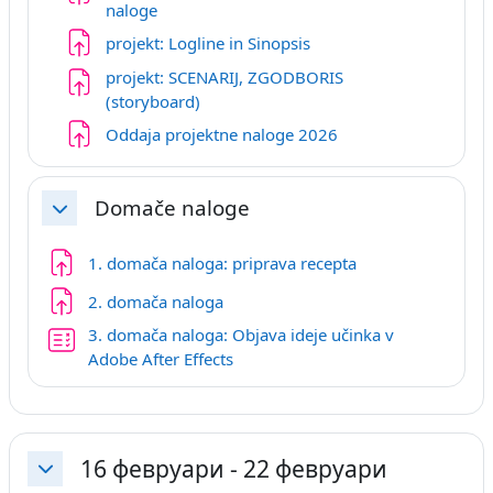
Задача
naloge
Задача
projekt: Logline in Sinopsis
projekt: SCENARIJ, ZGODBORIS
Задача
(storyboard)
Задача
Oddaja projektne naloge 2026
Domače naloge
Затвори
Задача
1. domača naloga: priprava recepta
Задача
2. domača naloga
3. domača naloga: Objava ideje učinka v
Квиз
Adobe After Effects
16 февруари - 22 февруари
Затвори