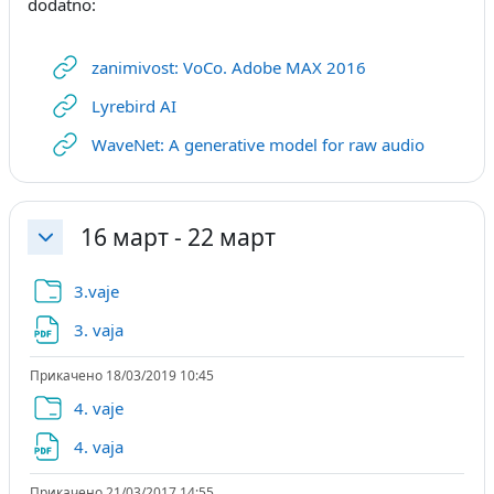
dodatno:
URL
zanimivost: VoCo. Adobe MAX 2016
URL
Lyrebird AI
URL
WaveNet: A generative model for raw audio
16 март - 22 март
Затвори
Папка
3.vaje
Датотека
3. vaja
Прикачено 18/03/2019 10:45
Папка
4. vaje
Датотека
4. vaja
Прикачено 21/03/2017 14:55