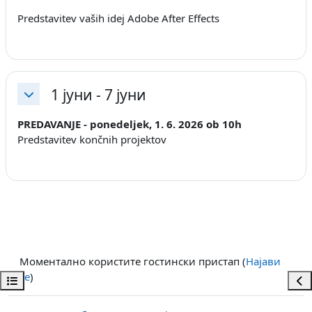
Predstavitev vaših idej Adobe After Effects
1 јуни - 7 јуни
Затвори
PREDAVANJE - ponedeljek, 1. 6. 2026 ob 10h
Predstavitev končnih projektov
Моментално користите гостински пристап (
Најави
се
)
Open course index
Ope