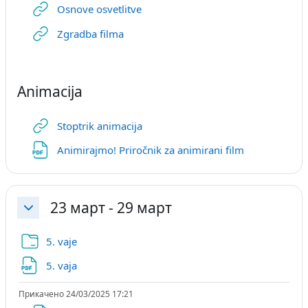
URL
Osnove osvetlitve
URL
Zgradba filma
Animacija
URL
Stoptrik animacija
URL
Animirajmo! Priročnik za animirani film
23 март - 29 март
Затвори
Папка
5. vaje
Датотека
5. vaja
Прикачено 24/03/2025 17:21