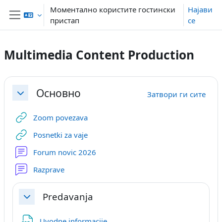
Оди до главна содржина
Моментално користите гостински
Најави
пристап
се
Страничен панел
Multimedia Content Production
Section outline
Основно
Затвори ги сите
Затвори
URL
Zoom povezava
URL
Posnetki za vaje
Форум
Forum novic 2026
Форум
Razprave
Predavanja
Затвори
Датотека
Uvodne informacije