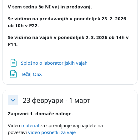
V tem tednu še NI vaj in predavanj.
Se vidimo na predavanjih v ponedeljek 23. 2. 2026
ob 10h v P22.
Se vidimo na vajah v ponedeljek 2. 3. 2026 ob 14h v
P14.
Page
Splošno o laboratorijskih vajah
Датотека
Tečaj OSX
23 февруари - 1 март
Затвори
Zagovori 1. domače naloge.
Video
material
za spremljanje vaj najdete na
povezavi
video posnetki za vaje