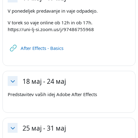
Затвори
V ponedeljek predavanje in vaje odpadejo.
V torek so vaje online ob 12h in ob 17h.
https://uni-lj-si.zoom.us/j/97486755968
URL
After Effects - Basics
18 мај - 24 мај
Затвори
Predstavitev vaših idej Adobe After Effects
25 мај - 31 мај
Затвори