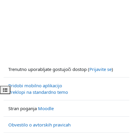
Trenutno uporabljate gostujoči dostop (
Prijavite se
)
Pridobi mobilno aplikacijo
Odpri kazalo predmeta
Preklopi na standardno temo
Stran poganja
Moodle
Obvestilo o avtorskih pravicah