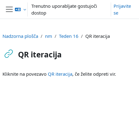
Preskoči na glavno vsebino
Trenutno uporabljate gostujoči
Prijavite
dostop
se
Stransko polje
Nadzorna plošča
nm
Teden 16
QR iteracija
QR iteracija
Zahteve zaključka
Kliknite na povezavo
QR iteracija
, če želite odpreti vir.